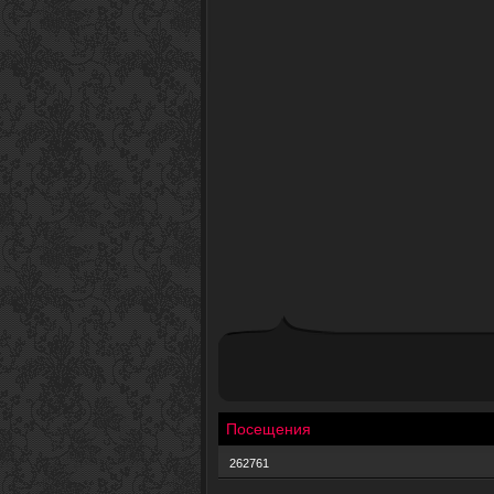
Посещения
262761