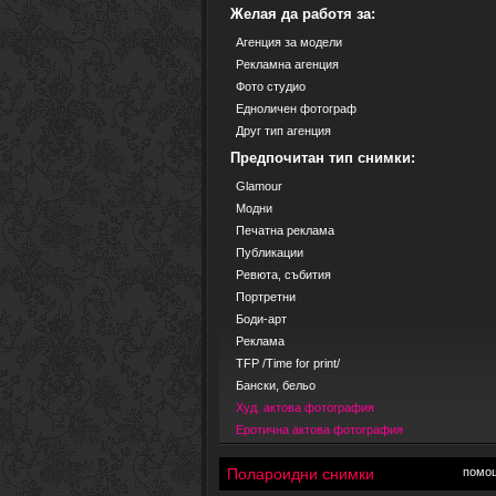
Желая да работя за:
Агенция за модели
Рекламна агенция
Фото студио
Едноличен фотограф
Друг тип агенция
Предпочитан тип снимки:
Glamour
Модни
Печатна реклама
Публикации
Ревюта, събития
Портретни
Боди-арт
Реклама
TFP /Time for print/
Бански, бельо
Худ. актова фотография
Еротична актова фотография
Полароидни снимки
помо