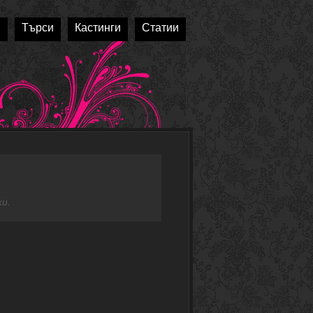
и
Търси
Кастинги
Статии
и.