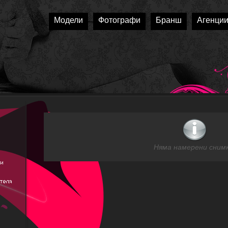
Модели
Фотографи
Бранш
Агенци
Няма намерени снимк