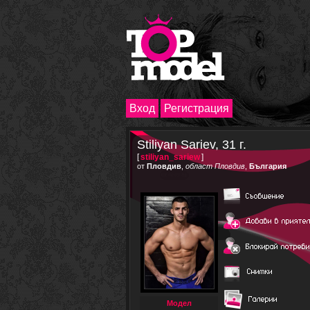
Вход
Регистрация
Stiliyan Sariev, 31 г.
[
stiliyan_sariew
]
от
Пловдив
,
област Пловдив
,
България
Модел