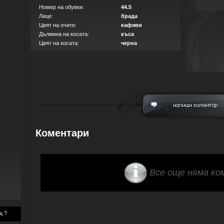
Номер на обувки:
44.5
Лице:
брада
Цвят на очите:
кафяви
Дължина на косата:
къса
Цвят на косата:
черна
Коментари
Все още няма ко
щ ?