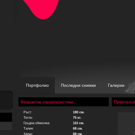
Портфолио
Последни снимки
Галерии
Физически характеристики
Приятелск
Ръст:
180 см.
Тегло:
75 кг.
Гръдна обиколка:
110 см.
Талия:
68 см.
Ханш:
68 см.