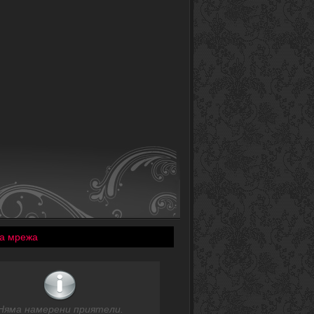
а мрежа
Няма намерени приятели.