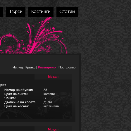
и
Търси
Кастинги
Статии
Изглед:
Кратко
|
Разширено
|
Портфолио
Модел
ария
Номер на обувки:
38
Цвят на очите:
кафяви
Чашка:
B
Дължина на косата:
дълга
Цвят на косата:
кестенява
Модел