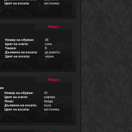
Цвят на косата:
кестенява
Модел
Номер на обувки:
38
Цвят на очите:
сини
Чашка:
B
Дължина на косата:
до рамото
Цвят на косата:
черна
Модел
ия
Номер на обувки:
43
Цвят на очите:
кафяви
Лице:
брада
Дължина на косата:
къса
Цвят на косата:
кестенява