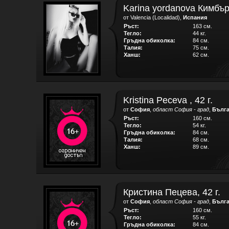
Karina yordanova Кимбърл
от Valencia (Localidad),
Испания
Ръст:
163 см.
Тегло:
44 кг.
Гръдна обиколка:
84 см.
Талия:
75 см.
Ханш:
62 см.
Kristina Peceva , 42 г.
от
София
,
област София - град
,
Бълг
Ръст:
160 см.
Тегло:
54 кг.
Гръдна обиколка:
84 см.
Талия:
68 см.
Ханш:
89 см.
Кристина Пецева, 42 г.
от
София
,
област София - град
,
Бълг
Ръст:
160 см.
Тегло:
55 кг.
Гръдна обиколка:
84 см.