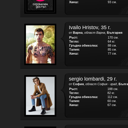
Ханш:
93 см.
Ivailo Hristov, 35 г.
от
Варна
,
област Варна
,
България
Ръст:
170 см.
Тегло:
64 кг.
Гръдна обиколка:
88 см.
Талия:
85 см.
Ханш:
77 см.
sergio lombardi, 29 г.
от
София
,
област София - град
,
Бълг
Ръст:
188 см.
Тегло:
82 кг.
Гръдна обиколка:
112 см.
Талия:
60 см.
Ханш:
67 см.