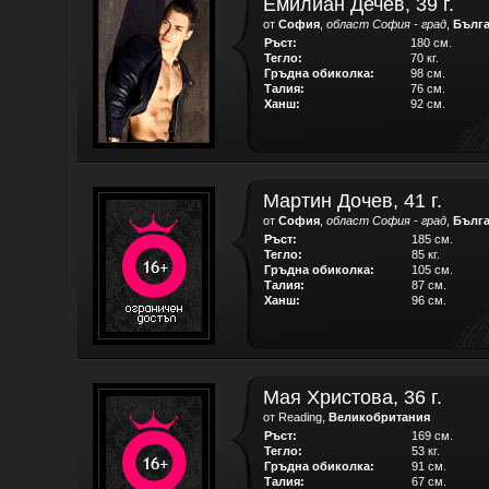
Емилиан Дечев, 39 г.
от
София
,
област София - град
,
Бълг
Ръст:
180 см.
Тегло:
70 кг.
Гръдна обиколка:
98 см.
Талия:
76 см.
Ханш:
92 см.
Мартин Дочев, 41 г.
от
София
,
област София - град
,
Бълг
Ръст:
185 см.
Тегло:
85 кг.
Гръдна обиколка:
105 см.
Талия:
87 см.
Ханш:
96 см.
Мая Христова, 36 г.
от Reading,
Великобритания
Ръст:
169 см.
Тегло:
53 кг.
Гръдна обиколка:
91 см.
Талия:
67 см.