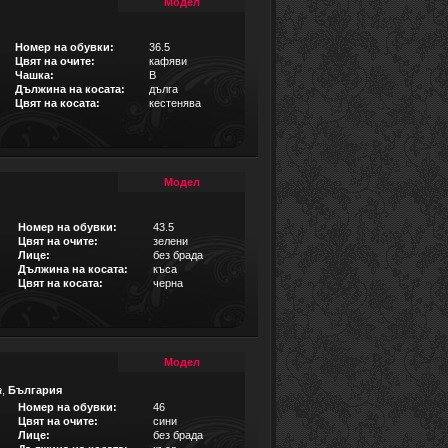
Модел
Номер на обувки:
36.5
Цвят на очите:
кафяви
Чашка:
B
Дължина на косата:
дълга
Цвят на косата:
кестенява
Модел
Номер на обувки:
43.5
Цвят на очите:
зелени
Лице:
без брада
Дължина на косата:
къса
Цвят на косата:
черна
Модел
а
,
България
Номер на обувки:
46
Цвят на очите:
сини
Лице:
без брада