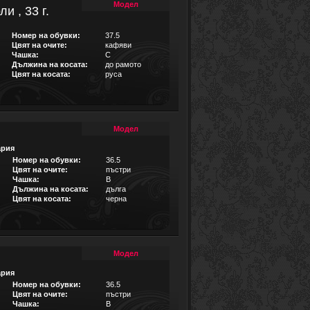
Модел
и , 33 г.
Номер на обувки:
37.5
Цвят на очите:
кафяви
Чашка:
C
Дължина на косата:
до рамото
Цвят на косата:
руса
Модел
ария
Номер на обувки:
36.5
Цвят на очите:
пъстри
Чашка:
B
Дължина на косата:
дълга
Цвят на косата:
черна
Модел
ария
Номер на обувки:
36.5
Цвят на очите:
пъстри
Чашка:
B