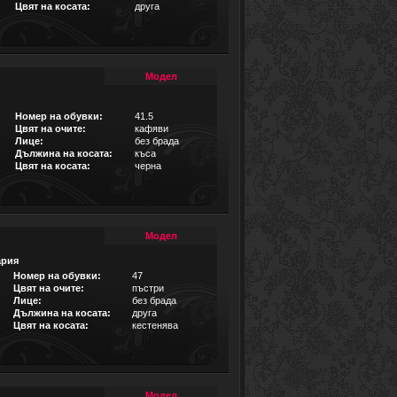
Цвят на косата:
друга
Модел
Номер на обувки:
41.5
Цвят на очите:
кафяви
Лице:
без брада
Дължина на косата:
къса
Цвят на косата:
черна
Модел
ария
Номер на обувки:
47
Цвят на очите:
пъстри
Лице:
без брада
Дължина на косата:
друга
Цвят на косата:
кестенява
Модел