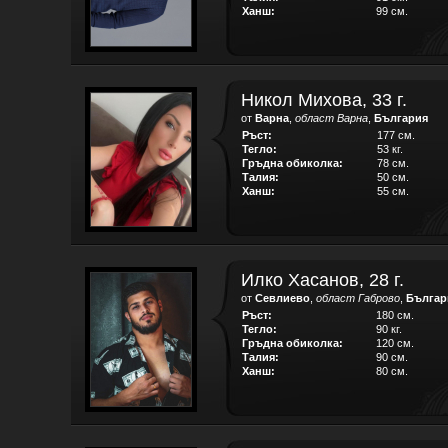
Ханш:
99 см.
Никол Михова, 33 г.
от
Варна
,
област Варна
,
България
Ръст:
177 см.
Тегло:
53 кг.
Гръдна обиколка:
78 см.
Талия:
50 см.
Ханш:
55 см.
Илко Хасанов, 28 г.
от
Севлиево
,
област Габрово
,
Българ
Ръст:
180 см.
Тегло:
90 кг.
Гръдна обиколка:
120 см.
Талия:
90 см.
Ханш:
80 см.