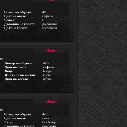
Номер на обувки:
42
Цвят на очите:
кафяви
Чашка:
B
Дължина на косата:
до рамото
Цвят на косата:
кестенява
Модел
ия
Номер на обувки:
44.5
Цвят на очите:
кафяви
Лице:
брада
Дължина на косата:
къса
Цвят на косата:
черна
Модел
ия
Номер на обувки:
44.5
Цвят на очите:
сини
Лице:
без брада
Дължина на косата:
бръсната