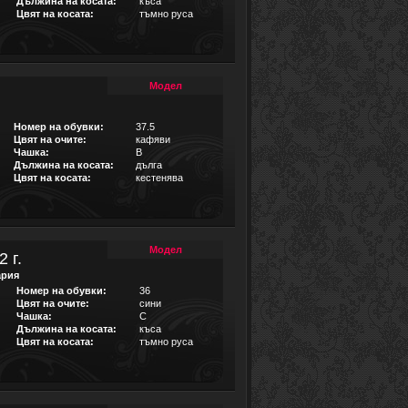
Дължина на косата:
къса
Цвят на косата:
тъмно руса
Модел
Номер на обувки:
37.5
Цвят на очите:
кафяви
Чашка:
B
Дължина на косата:
дълга
Цвят на косата:
кестенява
Модел
 г.
ария
Номер на обувки:
36
Цвят на очите:
сини
Чашка:
C
Дължина на косата:
къса
Цвят на косата:
тъмно руса