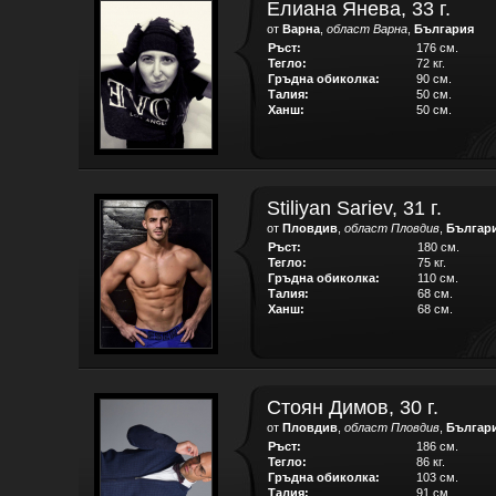
Елиана Янева, 33 г.
от
Варна
,
област Варна
,
България
Ръст:
176 см.
Тегло:
72 кг.
Гръдна обиколка:
90 см.
Талия:
50 см.
Ханш:
50 см.
Stiliyan Sariev, 31 г.
от
Пловдив
,
област Пловдив
,
Българ
Ръст:
180 см.
Тегло:
75 кг.
Гръдна обиколка:
110 см.
Талия:
68 см.
Ханш:
68 см.
Стоян Димов, 30 г.
от
Пловдив
,
област Пловдив
,
Българ
Ръст:
186 см.
Тегло:
86 кг.
Гръдна обиколка:
103 см.
Талия:
91 см.