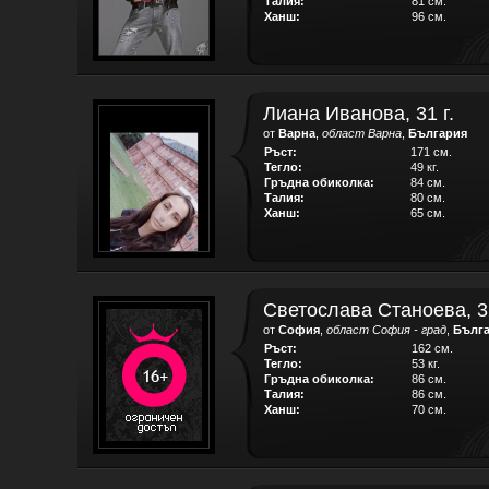
Талия:
81 см.
Ханш:
96 см.
Лиана Иванова, 31 г.
от
Варна
,
област Варна
,
България
Ръст:
171 см.
Тегло:
49 кг.
Гръдна обиколка:
84 см.
Талия:
80 см.
Ханш:
65 см.
Светослава Станоева, 32
от
София
,
област София - град
,
Бълг
Ръст:
162 см.
Тегло:
53 кг.
Гръдна обиколка:
86 см.
Талия:
86 см.
Ханш:
70 см.