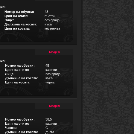
ария
Номер на обувки:
43
Цвят на очите:
пъстри
Лице:
без брада
Дължина на косата:
къса
Цвят на косата:
кестенява
Модел
ария
Номер на обувки:
45
Цвят на очите:
кафяви
Лице:
без брада
Дължина на косата:
къса
Цвят на косата:
черна
Модел
Номер на обувки:
38.5
Цвят на очите:
кафяви
Чашка:
C
Дължина на косата:
дълга