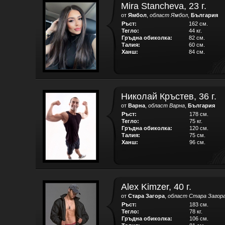
Mira Stancheva, 23 г.
от
Ямбол
,
област Ямбол
,
България
Ръст:
162 см.
Тегло:
44 кг.
Гръдна обиколка:
82 см.
Талия:
60 см.
Ханш:
84 см.
Николай Кръстев, 36 г.
от
Варна
,
област Варна
,
България
Ръст:
178 см.
Тегло:
75 кг.
Гръдна обиколка:
120 см.
Талия:
75 см.
Ханш:
96 см.
Alex Kimzer, 40 г.
от
Стара Загора
,
област Стара Загор
Ръст:
183 см.
Тегло:
78 кг.
Гръдна обиколка:
106 см.