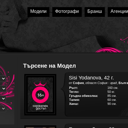
Модели
Фотографи
Бранш
Агенци
Търсене на Модел
Sisi Yodanova, 42 г.
от
София
,
област София - град
,
Бълг
Ръст:
160 см.
Тегло:
50 кг.
Гръдна обиколка:
85 см.
Талия:
60 см.
Ханш:
90 см.