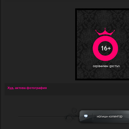
Худ. актова фотография