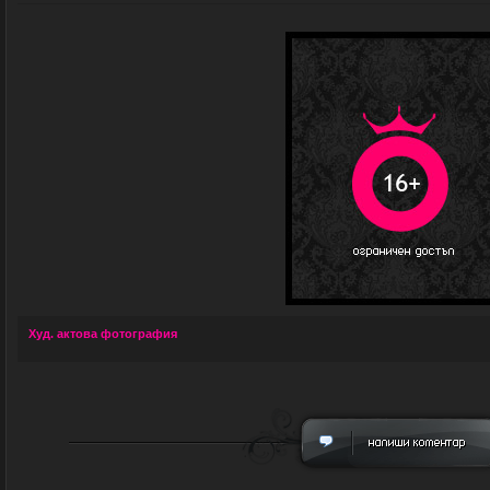
Худ. актова фотография