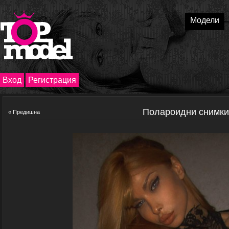
Модели
Вход
Регистрация
Полароидни снимк
« Предишна