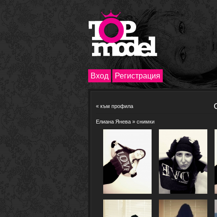
Вход
Регистрация
«
към профила
Елиана Янева
» снимки