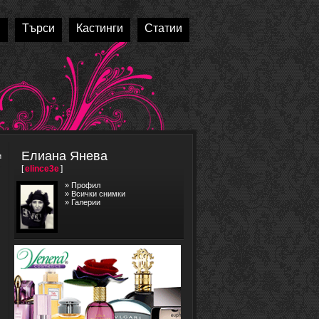
и
Търси
Кастинги
Статии
Елиана Янева
и
[
elince3e
]
»
Профил
»
Всички снимки
»
Галерии