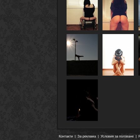
Контакти
|
За реклама
|
Условия за ползване
|