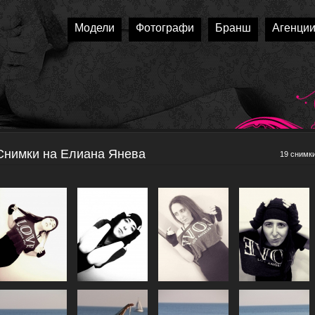
Модели
Фотографи
Бранш
Агенци
Снимки на Елиана Янева
19 снимк