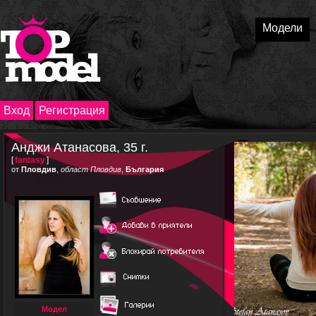
Модели
Вход
Регистрация
Анджи Атанасова, 35 г.
[
fantasy
]
от
Пловдив
,
област Пловдив
,
България
Модел