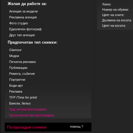
Желая да работя за:
Ханш:
Номер на обувки:
Агенция за модели
Цвят на очите:
Рекламна агенция
Дължина на косата:
Фото студио
Цвят на косата:
Едноличен фотограф
Друг тип агенция
Предпочитан тип снимки:
Glamour
Модни
Печатна реклама
Публикации
Ревюта, събития
Портретни
Боди-арт
Реклама
TFP /Time for print/
Бански, бельо
Худ. актова фотография
Еротична актова фотография
Полароидни снимки
помощ ?