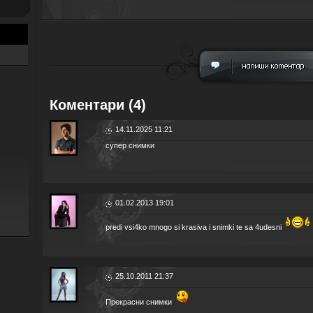
Коментари (4)
14.11.2025 11:21
супер снимки
01.02.2013 19:01
predi vsi4ko mnogo si krasiva i snimki te sa 4udesni
25.10.2011 21:37
Прекрасни снимки