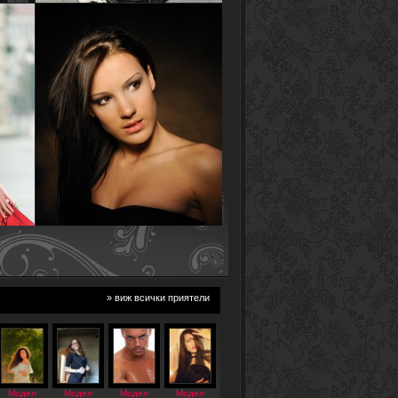
» виж всички приятели
Модел
Модел
Модел
Модел