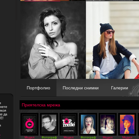
Портфолио
Последни снимки
Галерии
и
Приятелска мрежа
снете
якоя
же да
Е!
и
/
Модел
Фотограф
Модел
Фотограф
Модел
Модел