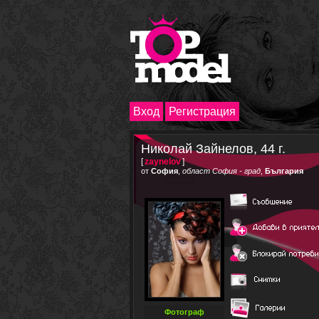
Вход
Регистрация
Николай Зайнелов, 44 г.
[
zaynelov
]
от
София
,
област София - град
,
България
Фотограф