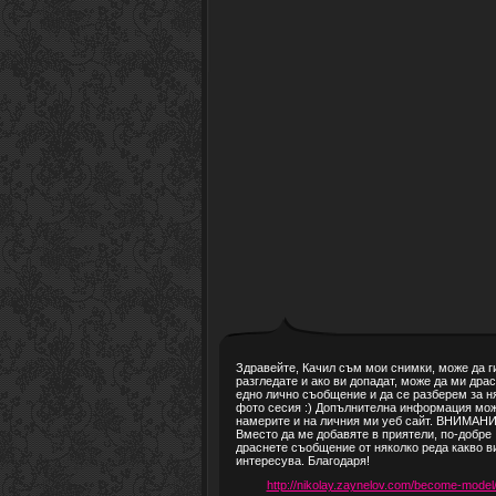
Здравейте, Качил съм мои снимки, може да г
разгледате и ако ви допадат, може да ми дра
едно лично съобщение и да се разберем за н
фото сесия :) Допълнителна информация мо
намерите и на личния ми уеб сайт. ВНИМАНИ
Вместо да ме добавяте в приятели, по-добре
драснете съобщение от няколко реда какво в
интересува. Благодаря!
http://nikolay.zaynelov.com/become-model