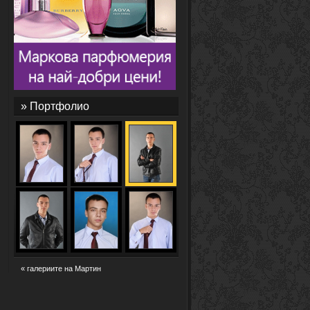
» Портфолио
« галериите на Мартин