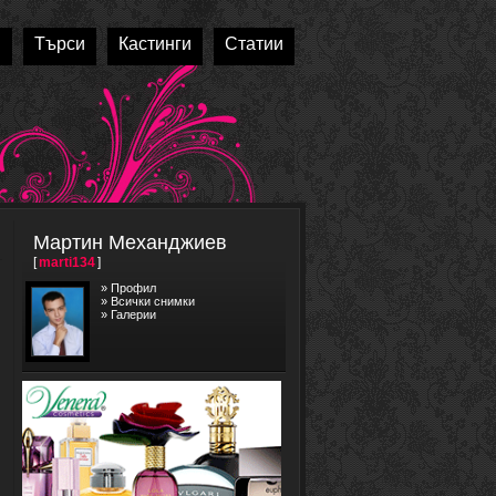
и
Търси
Кастинги
Статии
Мартин Механджиев
[
marti134
]
»
Профил
»
Всички снимки
»
Галерии