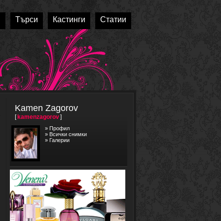
и
Търси
Кастинги
Статии
Kamen Zagorov
[
kamenzagorov
]
»
Профил
»
Всички снимки
»
Галерии