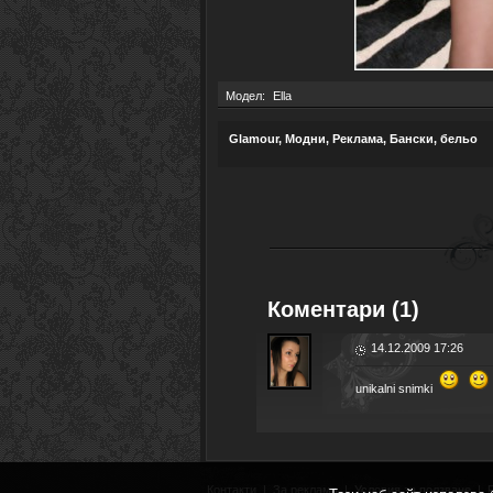
Модел:
Ella
Glamour
,
Модни
,
Реклама
,
Бански, бельо
Коментари (1)
14.12.2009 17:26
unikalni snimki
Контакти
|
За реклама
|
Условия за ползване
|