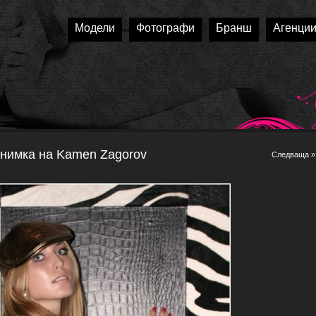
Модели
Фотографи
Бранш
Агенци
нимка на Kamen Zagorov
Следваща »