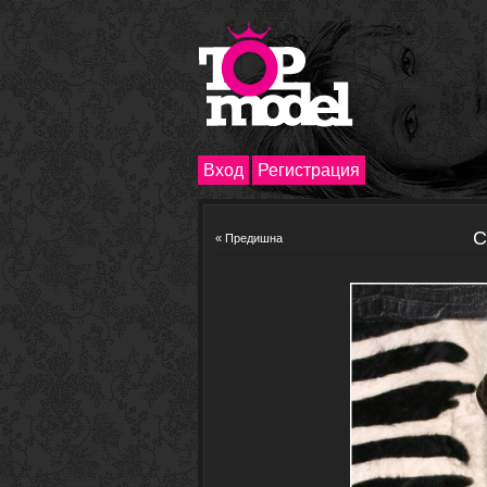
Вход
Регистрация
С
« Предишна