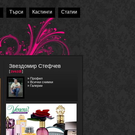
и
Търси
Кастинги
Статии
Звездомир Стефчев
[
zvezdi
]
»
Профил
»
Всички снимки
»
Галерии