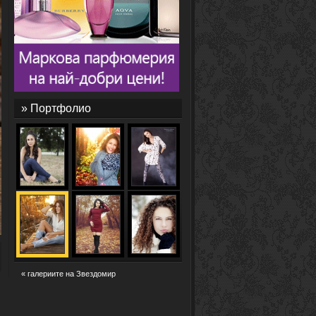
» Портфолио
« галериите на Звездомир