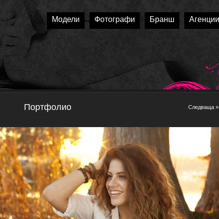
Модели
Фотографи
Бранш
Агенци
Портфолио
Следваща »