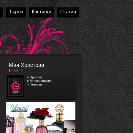
и
Търси
Кастинги
Статии
Мая Христова
[
maq_
]
»
Профил
»
Всички снимки
»
Галерии