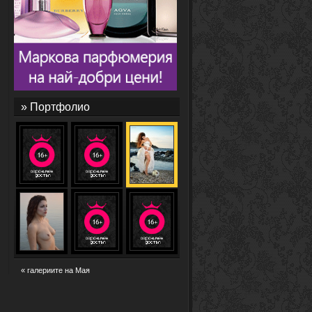
» Портфолио
« галериите на Мая