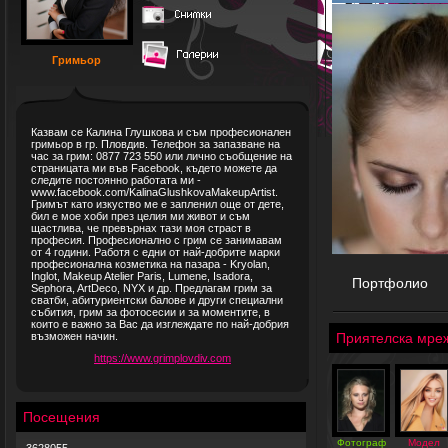
Гримьор
Казвам се Калина Глушкова и съм професионален
гримьор в гр. Пловдив. Телефон за запазване на
час за грим: 0877 723 550 или лично съобщение на
страницата ми във Facebook, където можете да
следите постоянно работата ми -
www.facebook.com/KalinaGlushkovaMakeupArtist.
Гримът като изкуство ме е запленил още от дете,
бил е мое хоби през целия ми живот и съм
щастлива, че превърнах тази моя страст в
професия. Професионално с грим се занимавам
от 4 години. Работя с едни от най-добрите марки
професионална козметика на пазара - Kryolan,
Inglot, Makeup Atelier Paris, Lumene, Isadora,
Портфолио
Sephora, ArtDeco, NYX и др. Предлагам грим за
сватби, абитуриентски балове и други специални
събития, грим за фотосесии и за моментите, в
които е важно за Вас да изглеждате по най-добрия
възможен начин.
Приятелска мре
https://www.grimplovdiv.com
Посещения
Фотограф
Модел