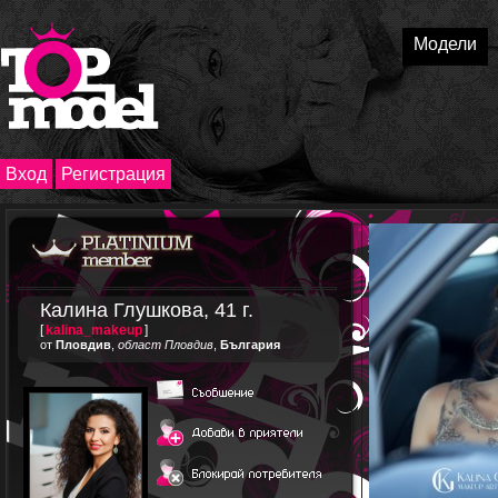
Модели
Вход
Регистрация
Калина Глушкова, 41 г.
[
kalina_makeup
]
от
Пловдив
,
област Пловдив
,
България