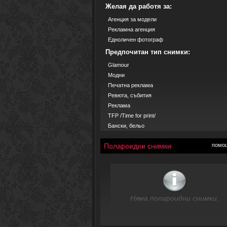
Желая да работя за:
Агенция за модели
Рекламна агенция
Едноличен фотограф
Предпочитан тип снимки:
Glamour
Модни
Печатна реклама
Ревюта, събития
Реклама
TFP /Time for print/
Бански, бельо
Полароидни снимки
помо
Няма полароидни снимки.