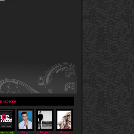
а мрежа
Фотограф
Модел
Модел
Модел