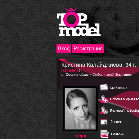
Вход
Регистрация
Кристина Калайджиева, 34 г.
[
christina
]
от
София
,
област София - град
,
България
Модел