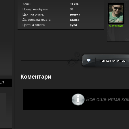
Ханш:
91 см.
Номер на обувки:
38
Цвят на очите:
зелени
Дължина на косата:
дълга
Цвят на косата:
руса
Фотограф
Коментари
щ ?
Все още няма ко