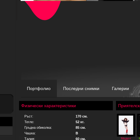
Портфолио
Последни снимки
Галерии
Физически характеристики
Приятелск
Ръст:
170 см.
Тегло:
52 кг.
Гръдна обиколка:
85 см.
Чашка:
B
Модел
Талия:
60 см.