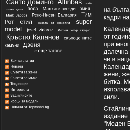
Altinbas
Санто Доминго
най-
пола
Малките звезди
змия
на бълга
стилна дама
Тим
Рено-Нисан България
Mark Jacobs
кадри на
super
Рот
стил
кожата от крокодил
Календар
model
josef zidarov
Фетиш хеър студио
от годин
Кръстю Капанов
скъпоценните
при мног
Дзеня
камъни
далечна 
» още тагове
че в нац
Всички статии
Календар
Новини
Съвети за жени
жени, же
Съвети за мъже
битка. М
Тенденции
използва
Интервюта
сили.
Зад кулисите
Уроци за модели
Стайлинг
Новини от Topmodel.bg
издание 
"Моден В