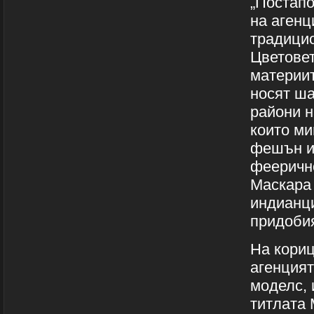
„Постапо
на агенц
традицио
Цветовет
материит
носят ша
райони н
които ми
фешън и 
феерично
Маскара 
индианци
придобия
На кориц
агенцият
моделс, 
титлата 