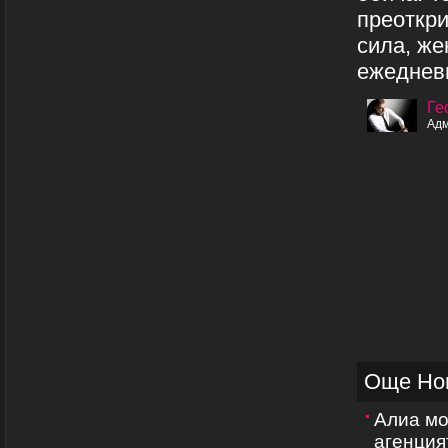
преоткри
сила, же
ежедневн
Ге
Адм
Още Но
Алиа мо
агенция