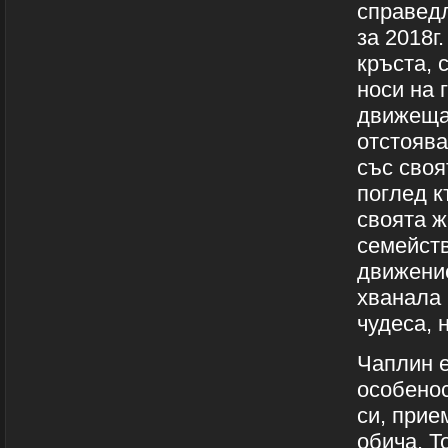
справед
за 2018г
кръста, 
носи на 
движещат
отстоява
със своя
поглед к
своята ж
семейств
движение
хванала 
чудеса, 
Чаплин е
особенос
си, прие
обича. Т