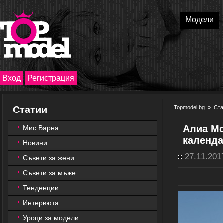
Модели
Вход
Регистрация
Статии
Topmodel.bg
»
Ста
Алиа Мо
Мис Варна
календ
Новини
27.11.201
Съвети за жени
Съвети за мъже
Тенденции
Интервюта
Уроци за модели