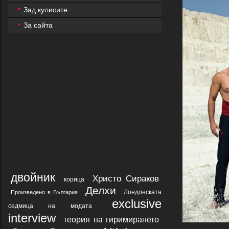
Зад кулисите
За сайта
двойник
Христо Сираков
корица
Делхи
Лондонската
Произведено в България
exclusive
седмица на модата
interview
теория на гиримирането