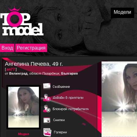
Модели
Вход
Регистрация
Ангелина Печева, 49 г.
[
an77
]
от
Велинград
,
област Пазарджик
,
България
Модел