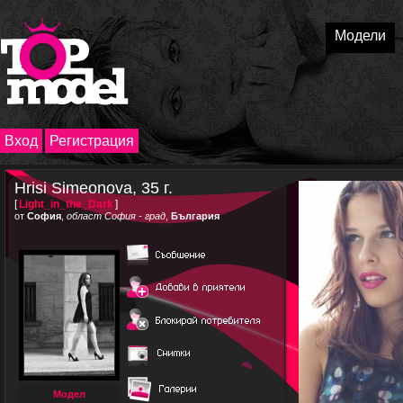
Модели
Вход
Регистрация
Hrisi Simeonova, 35 г.
[
Light_in_the_Dark
]
от
София
,
област София - град
,
България
Модел