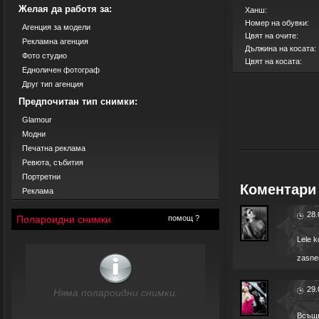
Желая да работя за:
Ханш:
Номер на обувки:
Агенция за модели
Цвят на очите:
Рекламна агенция
Дължина на косата:
Фото студио
Цвят на косата:
Едноличен фотограф
Друг тип агенция
Предпочитан тип снимки:
Glamour
Модни
Печатна реклама
Ревюта, събития
Портретни
Коментари 
Реклама
28.
Полароидни снимки
помощ ?
Lele k
zasnem
29.
Няма полароидни снимки.
Всъщн